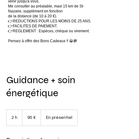
venir jusqu'à vous.
Me consulter au préalable, maxi 15 km de St-
Nazaire, supplément en fonction
de la distance (de 10 à 20 €).
👉REDUCTIONS POUR LES MOINS DE 25 ANS.
👉FACILITES DE PAIEMENT.
👉REGLEMENT : Espèces, chèque ou virement.
Pensez à offrir des Bons Cadeaux !! 😀🎁
Guidance + soin
énergétique
95
euros
2 h
2
95 €
En présentiel
h