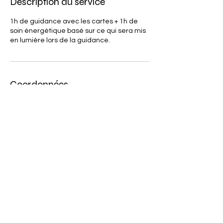
Description du service
1h de guidance avec les cartes + 1h de
soin énergétique basé sur ce qui sera mis
en lumière lors de la guidance.
Coordonnées
0610921526
soinsetguidancesdevalb@laposte.net
3 Allée des Lierres, 44600 Saint-Nazaire,
France
Valérie Beaumal
Energéticienne